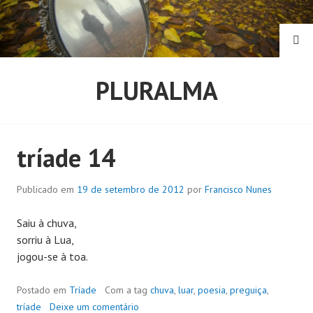
Pular
para
o
PE
conteúdo
PLURALMA
tríade 14
Publicado em
19 de setembro de 2012
por
Francisco Nunes
Saiu à chuva,
sorriu à Lua,
jogou-se à toa.
Postado em
Tríade
Com a tag
chuva
,
luar
,
poesia
,
preguiça
,
tríade
Deixe um comentário