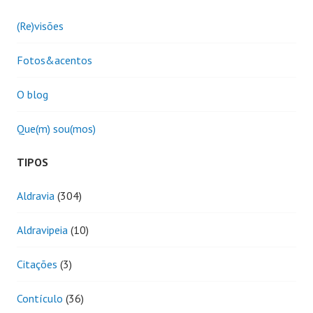
(Re)visões
Fotos&acentos
O blog
Que(m) sou(mos)
TIPOS
Aldravia
(304)
Aldravipeia
(10)
Citações
(3)
Contículo
(36)