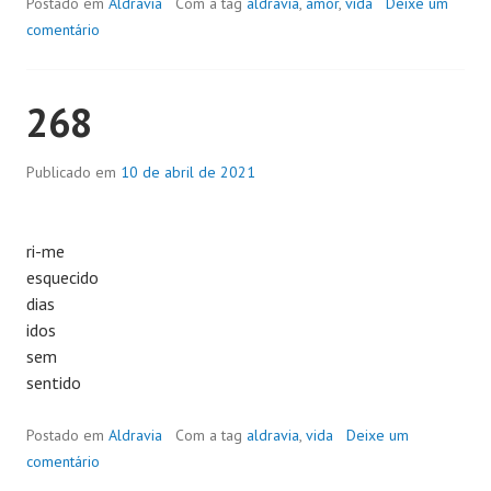
Postado em
Aldravia
Com a tag
aldravia
,
amor
,
vida
Deixe um
comentário
268
Publicado em
10 de abril de 2021
ri-me
esquecido
dias
idos
sem
sentido
Postado em
Aldravia
Com a tag
aldravia
,
vida
Deixe um
comentário