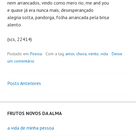
nem arrancados, vindo como mero rio, me and you
e quase já era nunca mais, desesperançado
alegria solta, pandorga, folha arrancada pela brisa
alento
(scs, 22414)
Postado em
Poesia
Com a tag
amor
,
chuva
,
vento
,
vida
Deixe
um comentário
Posts Anteriores
Navegação
de
Posts
FRUTOS NOVOS DA ALMA
a vida de minha pessoa