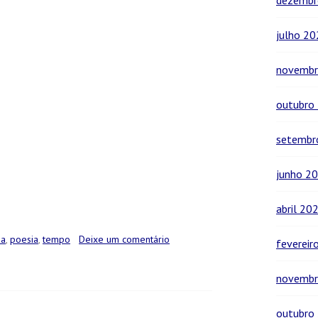
dezembr
julho 2
novembr
outubro
setembr
junho 2
abril 20
ia
,
poesia
,
tempo
Deixe um comentário
fevereir
novembr
outubro