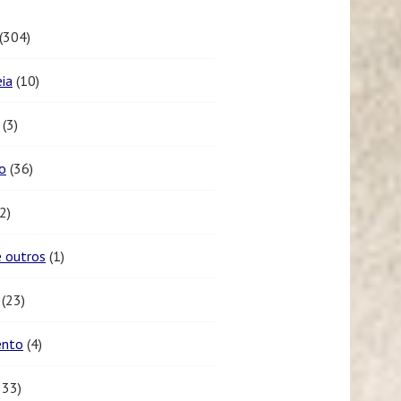
(304)
eia
(10)
(3)
o
(36)
2)
 outros
(1)
(23)
ento
(4)
333)