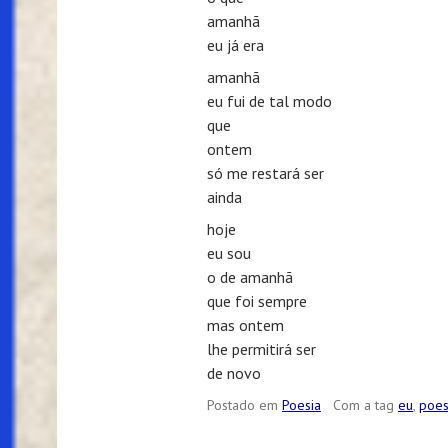
amanhã
eu já era
amanhã
eu fui de tal modo
que
ontem
só me restará ser
ainda
hoje
eu sou
o de amanhã
que foi sempre
mas ontem
lhe permitirá ser
de novo
Postado em
Poesia
Com a tag
eu
,
poes