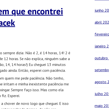
 em que encontrei
junho 2
acek
abril 20
fevereir
janeiro 
o sempre dizia: Não é 2, é 14 horas, 14! 2 é
outubro
de 12 horas. Se não explica, ninguém sabe a
ntão, 14, 14 horas!) Eu cheguei 13 minutos
setembr
gado ainda. Então, esperei com paciência.
com quem me pede paciência. Não tenho,
agosto 
e irritam e minha inexistente paciência me
 xingar. Sempre faço isso. Mas como ela
julho 2
fiz. Esperei.
a chover de novo logo que cheguei. E isso
maio 20