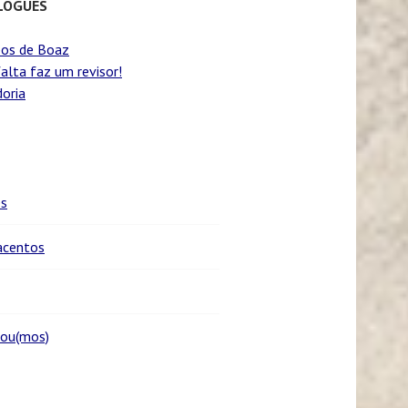
LOGUES
os de Boaz
alta faz um revisor!
oria
es
centos
sou(mos)