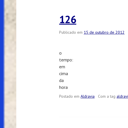
126
Publicado em
15 de outubro de 2012
o
tempo:
em
cima
da
hora
Postado em
Aldravia
Com a tag
aldrav