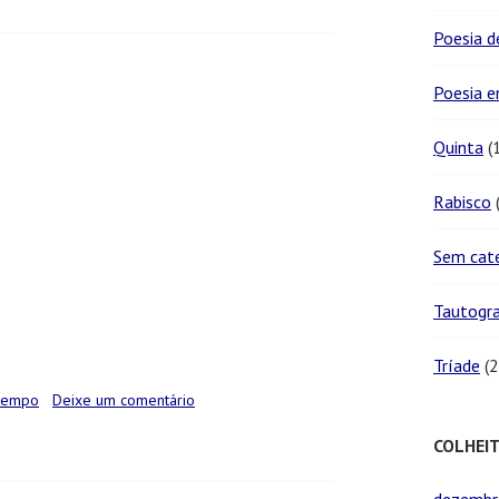
Poesia d
Poesia 
Quinta
(
Rabisco
(
Sem cat
Tautogr
Tríade
(2
tempo
Deixe um comentário
COLHEI