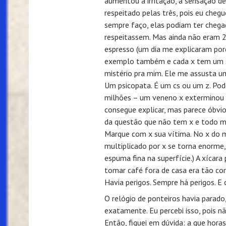
aumentou a irritação, a sensação d
respeitado pelas três, pois eu cheg
sempre faço, elas podiam ter che
respeitassem. Mas ainda não eram 2
espresso (um dia me explicaram por
exemplo também e cada x tem um s
mistério pra mim. Ele me assusta u
Um psicopata. É um cs ou um z. Pod
milhões – um veneno x exterminou 
consegue explicar, mas parece óbvio
da questão que não tem x e todo m
Marque com x sua vítima. No x do m
multiplicado por x se torna enorme
espuma fina na superfície.) A xícar
tomar café fora de casa era tão c
Havia perigos. Sempre há perigos. E 
O relógio de ponteiros havia parado,
exatamente. Eu percebi isso, pois n
Então, fiquei em dúvida: a que horas