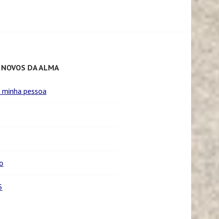
 NOVOS DA ALMA
e minha pessoa
o
5