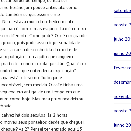
e estar perdendo tempo, de não ser
uei no horário, um pouco antes até como
setembr
gado também se quisessem e me
. Nem estava muito frio. Pedi um café
agosto 
que não é com x, mas esqueci. Táxi é com x e
om diferente. Como pode? O x é um grande
julho 2
m pouco, pois pode assumir personalidade.
e ser a causa desconhecida da morte de
junho 2
a população – ou aquilo que ninguém
 pra todo mundo: o x da questão. Qual é o x
fevereir
undo finge que entendeu a explicação?
apa está o tesouro. Tudo que é
dezembr
, incontável, sem medida. O café tinha uma
a pequena era antiga, de um tempo em que
novembr
omum como hoje. Mas meu pai nunca deixou.
chovia.
agosto 
 talvez há dois séculos, às 2 horas,
ão moveu seus ponteiros desde que cheguei.
junho 2
 cheguei? Às 2? Pensei ter entrado aqui 13