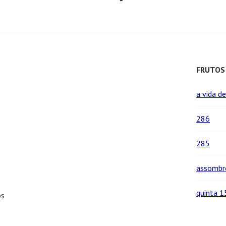
FRUTOS
a vida d
286
285
assombr
quinta 1
os