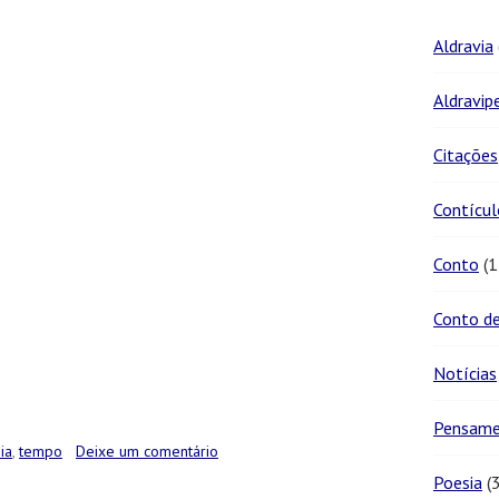
Aldravia
Aldravip
Citações
Contícul
Conto
(1
Conto de
Notícias
Pensam
ia
,
tempo
Deixe um comentário
Poesia
(