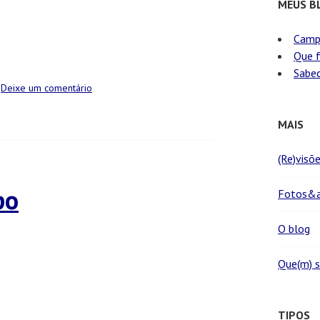
MEUS B
Camp
Que f
Sabed
Deixe um comentário
MAIS
(Re)visõ
po
Fotos&a
O blog
Que(m) 
TIPOS