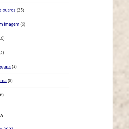
e outros
(25)
em imagem
(6)
16)
3)
egoria
(3)
ama
(8)
6)
TA