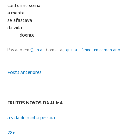
conforme sorria
a mente
se afastava
da vida
doente
Postado em
Quinta
Com a tag
quinta
Deixe um comentário
Posts Anteriores
Navegação
de
Posts
FRUTOS NOVOS DA ALMA
a vida de minha pessoa
286