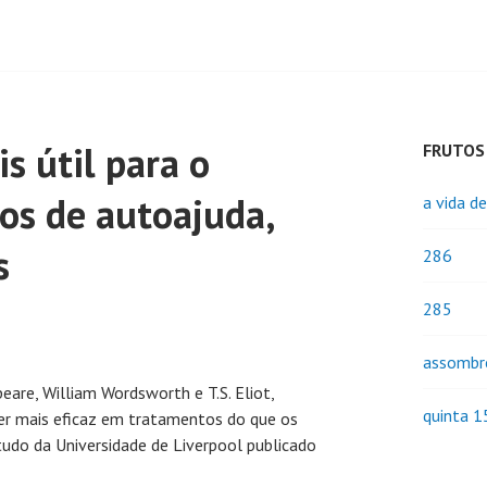
s útil para o
FRUTOS
ros de autoajuda,
a vida d
s
286
285
assombr
eare, William Wordsworth e T.S. Eliot,
quinta 1
er mais eficaz em tratamentos do que os
tudo da Universidade de Liverpool publicado