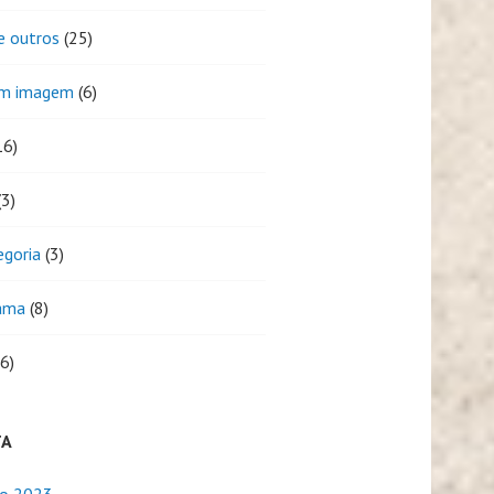
e outros
(25)
em imagem
(6)
16)
3)
egoria
(3)
ama
(8)
6)
TA