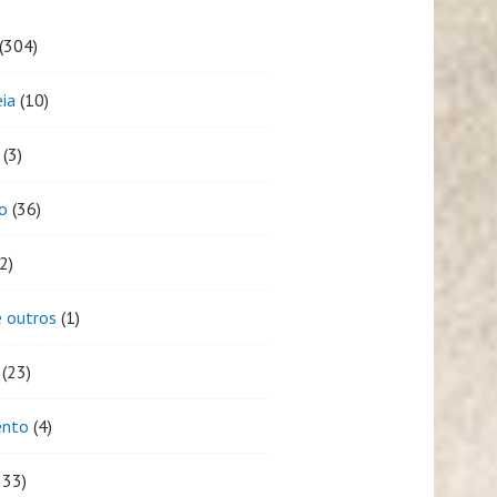
(304)
eia
(10)
(3)
o
(36)
2)
 outros
(1)
(23)
ento
(4)
333)