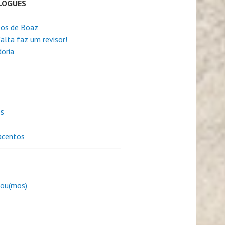
LOGUES
os de Boaz
alta faz um revisor!
oria
es
centos
sou(mos)