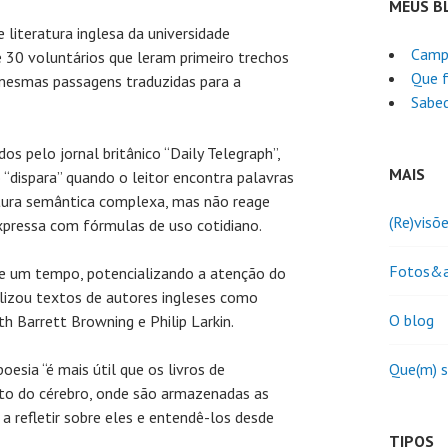
MEUS B
e literatura inglesa da universidade
Camp
 30 voluntários que leram primeiro trechos
Que f
 mesmas passagens traduzidas para a
Sabed
os pelo jornal britânico “Daily Telegraph”,
MAIS
“dispara” quando o leitor encontra palavras
ura semântica complexa, mas não reage
(Re)visõ
ressa com fórmulas de uso cotidiano.
Fotos&a
e um tempo, potencializando a atenção do
ilizou textos de autores ingleses como
O blog
h Barrett Browning e Philip Larkin.
oesia “é mais útil que os livros de
Que(m) 
eito do cérebro, onde são armazenadas as
a refletir sobre eles e entendê-los desde
TIPOS