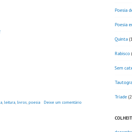
Poesia d
Poesia 
2
Quinta
(
Rabisco
(
Sem cat
Tautogr
Tríade
(2
ia
,
leitura
,
livros
,
poesia
Deixe um comentário
COLHEI