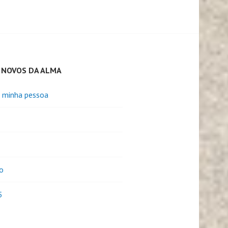
 NOVOS DA ALMA
e minha pessoa
o
5