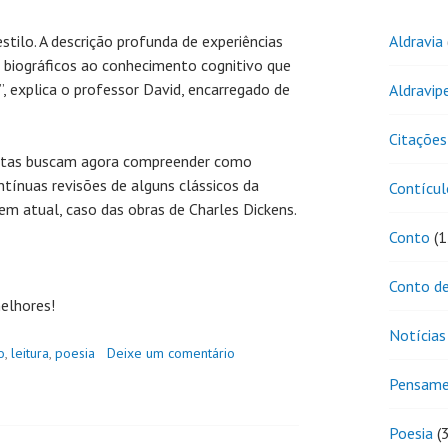
stilo. A descrição profunda de experiências
Aldravia
 biográficos ao conhecimento cognitivo que
, explica o professor David, encarregado de
Aldravip
Citações
istas buscam agora compreender como
ntínuas revisões de alguns clássicos da
Contícul
gem atual, caso das obras de Charles Dickens.
Conto
(1
Conto de
elhores!
Notícias
o
,
leitura
,
poesia
Deixe um comentário
Pensam
Poesia
(