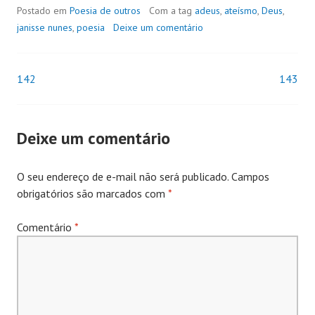
Postado em
Poesia de outros
Com a tag
adeus
,
ateísmo
,
Deus
,
janisse nunes
,
poesia
Deixe um comentário
142
143
Navegação
de
Deixe um comentário
Posts
O seu endereço de e-mail não será publicado.
Campos
obrigatórios são marcados com
*
Comentário
*