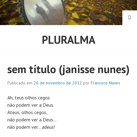
Pular
para
o
PE
conteúdo
PLURALMA
sem título (janisse nunes)
Publicado em
26 de novembro de 2012
por
Francisco Nunes
Ah, teus olhos cegos
não podem ver a Deus.
Ateus, olhos cegos,
não podem ver a Deus…
não podem ver… adeus!