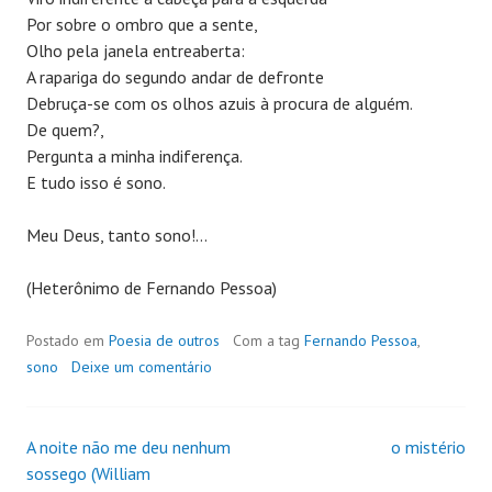
Por sobre o ombro que a sente,
Olho pela janela entreaberta:
A rapariga do segundo andar de defronte
Debruça-se com os olhos azuis à procura de alguém.
De quem?,
Pergunta a minha indiferença.
E tudo isso é sono.
Meu Deus, tanto sono!…
(Heterônimo de Fernando Pessoa)
Postado em
Poesia de outros
Com a tag
Fernando Pessoa
,
sono
Deixe um comentário
A noite não me deu nenhum
o mistério
Navegação
sossego (William