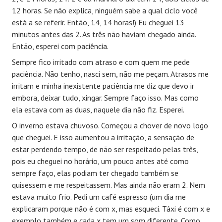
12 horas. Se não explica, ninguém sabe a qual ciclo você
está a se referir. Então, 14, 14 horas!) Eu cheguei 13
minutos antes das 2. As três não haviam chegado ainda.
Então, esperei com paciência.
Sempre fico irritado com atraso e com quem me pede
paciência. Não tenho, nasci sem, não me peçam. Atrasos me
irritam e minha inexistente paciência me diz que devo ir
embora, deixar tudo, xingar. Sempre faço isso. Mas como
ela estava com as duas, naquele dia não fiz. Esperei.
O inverno estava chuvoso. Começou a chover de novo logo
que cheguei. E isso aumentou a irritação, a sensação de
estar perdendo tempo, de não ser respeitado pelas três,
pois eu cheguei no horário, um pouco antes até como
sempre faço, elas podiam ter chegado também se
quisessem e me respeitassem. Mas ainda não eram 2. Nem
estava muito frio. Pedi um café espresso (um dia me
explicaram porque não é com x, mas esqueci. Táxi é com x e
exemplo também e cada x tem um som diferente. Como