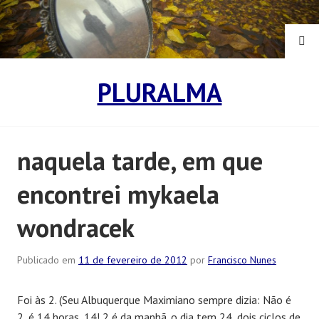
Pular
para
o
PE
conteúdo
PLURALMA
naquela tarde, em que
encontrei mykaela
wondracek
Publicado em
11 de fevereiro de 2012
por
Francisco Nunes
Foi às 2. (Seu Albuquerque Maximiano sempre dizia: Não é
2, é 14 horas, 14! 2 é da manhã. o dia tem 24, dois ciclos de