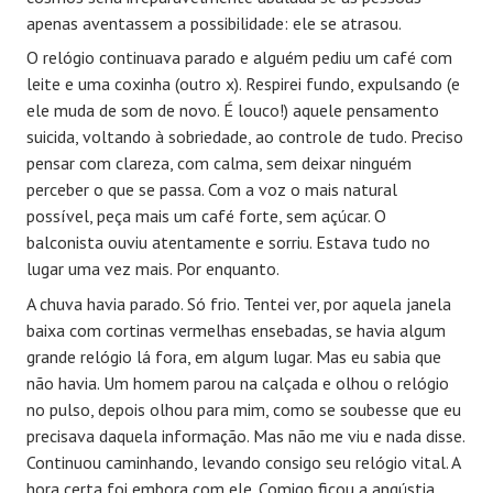
apenas aventassem a possibilidade: ele se atrasou.
O relógio continuava parado e alguém pediu um café com
leite e uma coxinha (outro x). Respirei fundo, expulsando (e
ele muda de som de novo. É louco!) aquele pensamento
suicida, voltando à sobriedade, ao controle de tudo. Preciso
pensar com clareza, com calma, sem deixar ninguém
perceber o que se passa. Com a voz o mais natural
possível, peça mais um café forte, sem açúcar. O
balconista ouviu atentamente e sorriu. Estava tudo no
lugar uma vez mais. Por enquanto.
A chuva havia parado. Só frio. Tentei ver, por aquela janela
baixa com cortinas vermelhas ensebadas, se havia algum
grande relógio lá fora, em algum lugar. Mas eu sabia que
não havia. Um homem parou na calçada e olhou o relógio
no pulso, depois olhou para mim, como se soubesse que eu
precisava daquela informação. Mas não me viu e nada disse.
Continuou caminhando, levando consigo seu relógio vital. A
hora certa foi embora com ele. Comigo ficou a angústia.