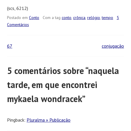
(scs, 6212)
Postado em
Conto
Com a tag
conto
,
crônica
,
relógio
,
tempo
5
Comentários
67
conjugação
Navegação
de
5 comentários sobre “
naquela
Posts
tarde, em que encontrei
mykaela wondracek
”
Pingback:
Pluralma » Publicação