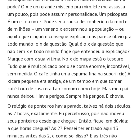
pode? O x é um grande mistério pra mim. Ele me assusta
um pouco, pois pode assumir personalidade. Um psicopata.
É um cs ou um z. Pode ser a causa desconhecida da morte
de milhões – um veneno x exterminou a população – ou
aquilo que ninguém consegue explicar, mas parece óbvio pra
todo mundo: o x da questão. Qual é o x da questão que
não tem x e todo mundo finge que entendeu a explicação?
Marque com x sua vítima. No x do mapa está o tesouro.
Tudo que é multiplicado por x se torna enorme, incontável,
sem medida. O café tinha uma espuma fina na superfície.) A
xícara pequena era antiga, de um tempo em que tomar
café fora de casa era tão comum como hoje. Mas meu pai
nunca deixou. Havia perigos. Sempre há perigos. E chovia.
O relógio de ponteiros havia parado, talvez há dois séculos,
às 2 horas, exatamente. Eu percebi isso, pois não moveu
seus ponteiros desde que cheguei. Então, fiquei em dúvida:
a que horas cheguei? Às 2? Pensei ter entrado aqui 13
minutos antes das 2, e como sei disso? E as três não