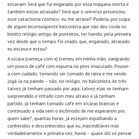
estavam. Será que fui enganado por essa máquina morta e
também estou atrasado? Será que o universo presenciou
esse cataclisma cósmico: eu me atrasei? Poderia, por culpa
de algum inconseqüente balconista que não deu corda no
bonito relógio antigo de ponteiros, ter havido, pela primeira
vez desde que o tempo foi criado, que, enganado, atrasado
eu estava e estou?
A xícara (começa com x) tremeu em minha mão, sangrando
um pouco de café com espuma no pires imaculado. Pousei-
a com cuidado, temendo ser tomado de raiva e me vendo
jogá-la na parede – não, no relógio, no balconista. As três
talvez já tenham passado por aqui, talvez elas se tenham
surpreendido e irritado com meu atraso e já tenham
partido, já tenham tomado café em xícaras brancas e
continuado a vida sem o incômodo de me esperarem por,
quem sabe?, quantas horas, já estejam espalhando a
conhecidos e desconhecidos que eu, inacreditável mas
verdadeiramente e primeira vez, havia – quase dói só pensar