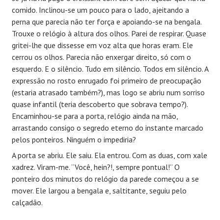
comido. Inclinou-se um pouco para o lado, ajeitando a
perna que parecia não ter força e apoiando-se na bengala.
Trouxe o relógio à altura dos olhos. Parei de respirar. Quase
gritei-lhe que dissesse em voz alta que horas eram. Ele
cerrou os olhos. Parecia não enxergar direito, só com o
esquerdo. E o silêncio. Tudo em silêncio. Todos em silêncio. A
expressão no rosto enrugado foi primeiro de preocupação
(estaria atrasado também?), mas logo se abriu num sorriso
quase infantil (teria descoberto que sobrava tempo?).
Encaminhou-se para a porta, relógio ainda na mão,
arrastando consigo o segredo eterno do instante marcado
pelos ponteiros. Ninguém o impediria?
A porta se abriu. Ele saiu. Ela entrou. Com as duas, com xale
xadrez. Viram-me. “Você, hein?!, sempre pontual!” O
ponteiro dos minutos do relógio da parede começou a se
mover. Ele largou a bengala e, saltitante, seguiu pelo
calçadão.