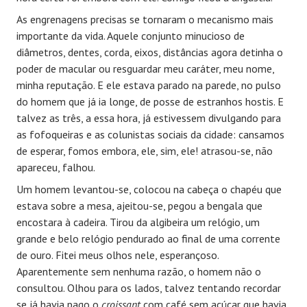
As engrenagens precisas se tornaram o mecanismo mais
importante da vida. Aquele conjunto minucioso de
diâmetros, dentes, corda, eixos, distâncias agora detinha o
poder de macular ou resguardar meu caráter, meu nome,
minha reputação. E ele estava parado na parede, no pulso
do homem que já ia longe, de posse de estranhos hostis. E
talvez as três, a essa hora, já estivessem divulgando para
as fofoqueiras e as colunistas sociais da cidade: cansamos
de esperar, fomos embora, ele, sim, ele! atrasou-se, não
apareceu, falhou.
Um homem levantou-se, colocou na cabeça o chapéu que
estava sobre a mesa, ajeitou-se, pegou a bengala que
encostara à cadeira. Tirou da algibeira um relógio, um
grande e belo relógio pendurado ao final de uma corrente
de ouro. Fitei meus olhos nele, esperançoso.
Aparentemente sem nenhuma razão, o homem não o
consultou. Olhou para os lados, talvez tentando recordar
se já havia pago o
croissant
com café sem açúcar que havia