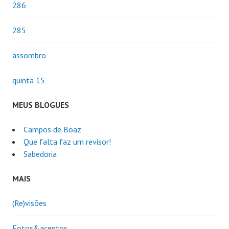
286
285
assombro
quinta 15
MEUS BLOGUES
Campos de Boaz
Que falta faz um revisor!
Sabedoria
MAIS
(Re)visões
Fotos&acentos