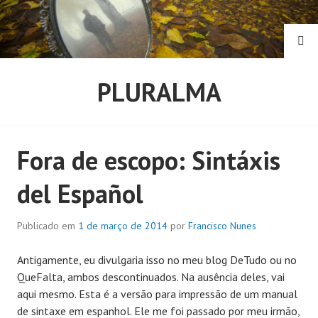
Pular
para
o
PE
conteúdo
PLURALMA
Fora de escopo: Sintáxis
del Español
Publicado em
1 de março de 2014
por
Francisco Nunes
Antigamente, eu divulgaria isso no meu blog DeTudo ou no
QueFalta, ambos descontinuados. Na ausência deles, vai
aqui mesmo. Esta é a versão para impressão de um manual
de sintaxe em espanhol. Ele me foi passado por meu irmão,