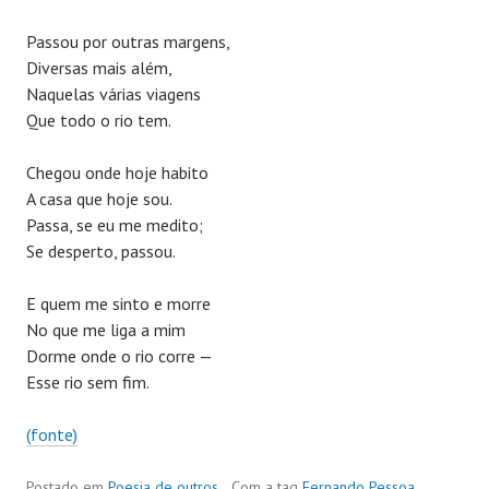
Passou por outras margens,
Diversas mais além,
Naquelas várias viagens
Que todo o rio tem.
Chegou onde hoje habito
A casa que hoje sou.
Passa, se eu me medito;
Se desperto, passou.
E quem me sinto e morre
No que me liga a mim
Dorme onde o rio corre —
Esse rio sem fim.
(fonte)
Postado em
Poesia de outros
Com a tag
Fernando Pessoa
,