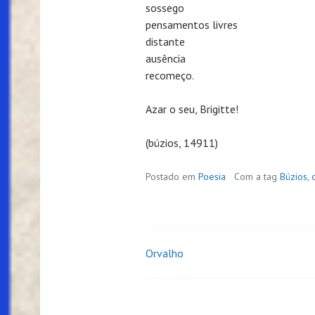
sossego
pensamentos livres
distante
ausência
recomeço.
Azar o seu, Brigitte!
(búzios, 14911)
Postado em
Poesia
Com a tag
Búzios
,
Orvalho
Navegação
de