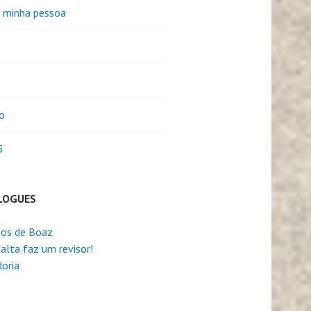
e minha pessoa
o
5
LOGUES
os de Boaz
alta faz um revisor!
oria