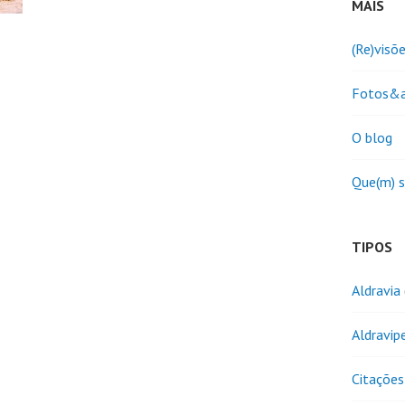
MAIS
(Re)visõ
Fotos&a
O blog
Que(m) 
TIPOS
Aldravia
Aldravip
Citações