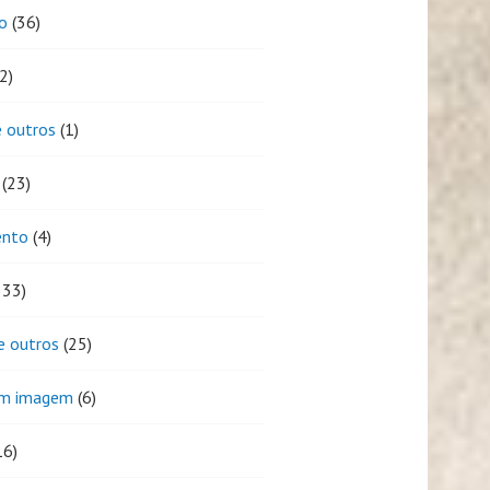
o
(36)
2)
 outros
(1)
(23)
ento
(4)
333)
e outros
(25)
em imagem
(6)
16)