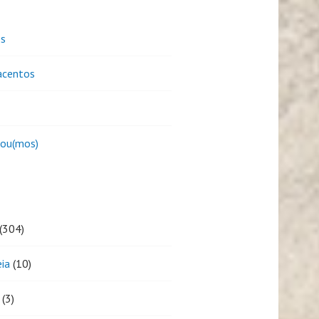
es
centos
sou(mos)
(304)
eia
(10)
(3)