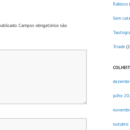
Rabisco
(
Sem cat
ublicado.
Campos obrigatórios são
Tautogr
Tríade
(2
COLHEI
dezembr
julho 2
novembr
outubro