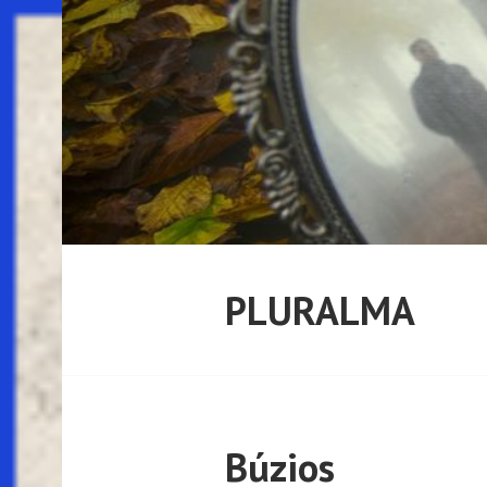
Pular
para
o
conteúdo
PLURALMA
Búzios