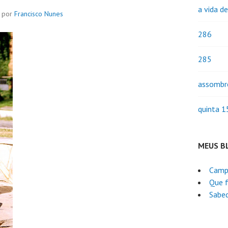
a vida d
por
Francisco Nunes
286
285
assombr
quinta 1
MEUS B
Camp
Que f
Sabed