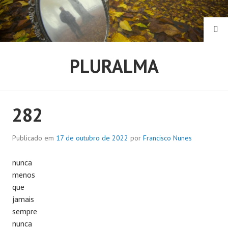
Pular
para
o
PE
conteúdo
PLURALMA
282
Publicado em
17 de outubro de 2022
por
Francisco Nunes
nunca
menos
que
jamais
sempre
nunca