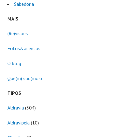
Sabedoria
MAIS
(Re)visões
Fotos&acentos
O blog
Que(m) sou(mos)
TIPOS
Aldravia
(304)
Aldravipeia
(10)