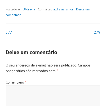
Postado em
Aldravia
Com a tag
aldravia
,
amor
Deixe um
comentário
277
279
Navegação
de
Deixe um comentário
Posts
O seu endereço de e-mail não será publicado.
Campos
obrigatórios são marcados com
*
Comentário
*