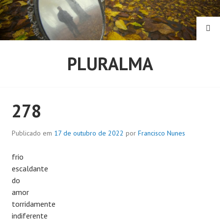
Pular
para
o
PE
conteúdo
PLURALMA
278
Publicado em
17 de outubro de 2022
por
Francisco Nunes
frio
escaldante
do
amor
torridamente
indiferente