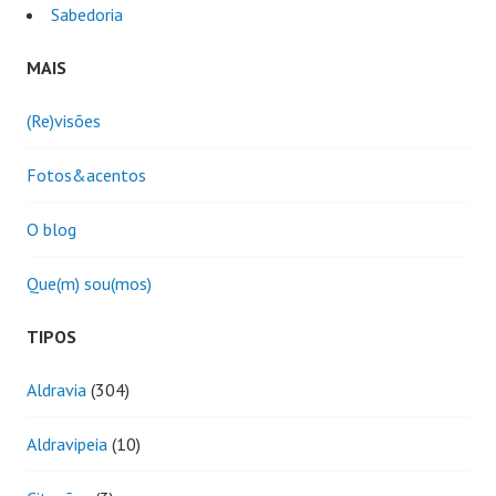
Sabedoria
MAIS
(Re)visões
Fotos&acentos
O blog
Que(m) sou(mos)
TIPOS
Aldravia
(304)
Aldravipeia
(10)