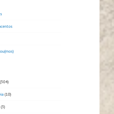
es
centos
sou(mos)
(304)
eia
(10)
(3)