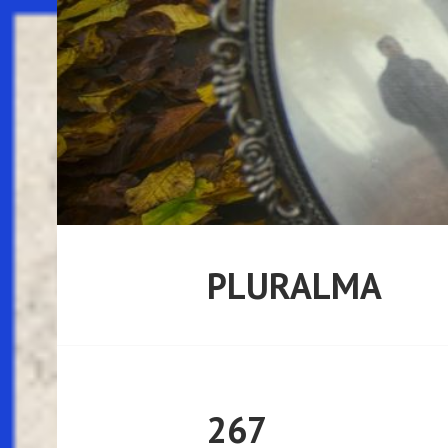
Pular
para
o
conteúdo
PLURALMA
267