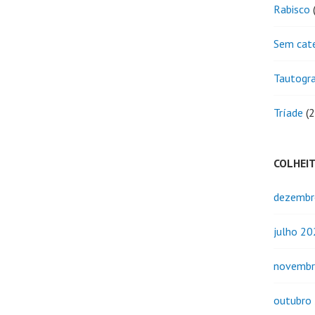
Rabisco
(
Sem cat
Tautogr
Tríade
(2
COLHEI
dezembr
julho 2
novembr
outubro