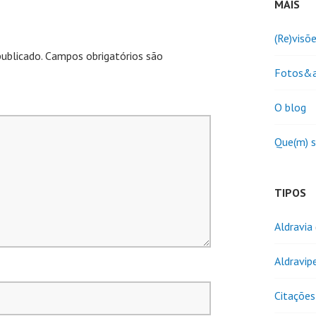
MAIS
(Re)visõ
ublicado.
Campos obrigatórios são
Fotos&a
O blog
Que(m) 
TIPOS
Aldravia
Aldravip
Citações