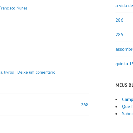
a vida d
Francisco Nunes
286
285
assombr
quinta 1
ia
,
livros
Deixe um comentário
MEUS B
Camp
268
Que f
Sabed