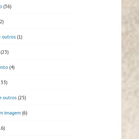
o
(36)
2)
 outros
(1)
(23)
ento
(4)
333)
e outros
(25)
em imagem
(6)
16)