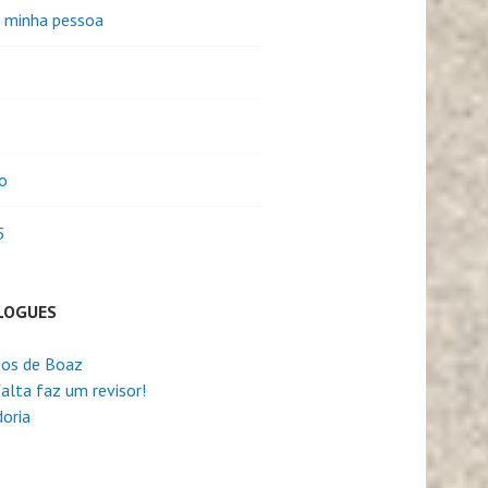
e minha pessoa
o
5
LOGUES
os de Boaz
alta faz um revisor!
oria