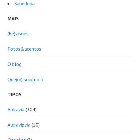
Sabedoria
MAIS
(Re)visões
Fotos&acentos
O blog
Que(m) sou(mos)
TIPOS
Aldravia
(304)
Aldravipeia
(10)
Citações
(3)