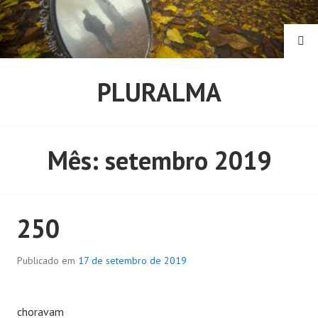
Pular
para
o
PE
conteúdo
PLURALMA
Mês:
setembro 2019
250
Publicado em
17 de setembro de 2019
choravam