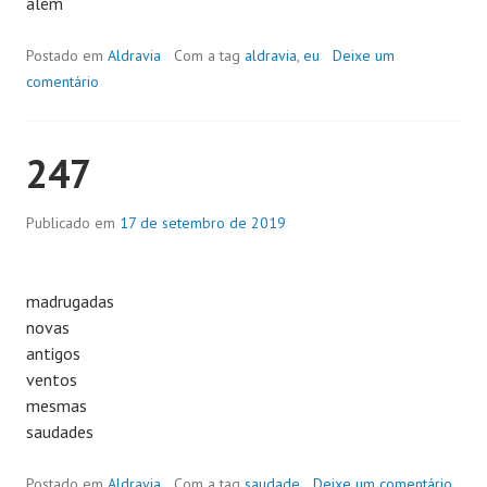
além
Postado em
Aldravia
Com a tag
aldravia
,
eu
Deixe um
comentário
247
Publicado em
17 de setembro de 2019
madrugadas
novas
antigos
ventos
mesmas
saudades
Postado em
Aldravia
Com a tag
saudade
Deixe um comentário