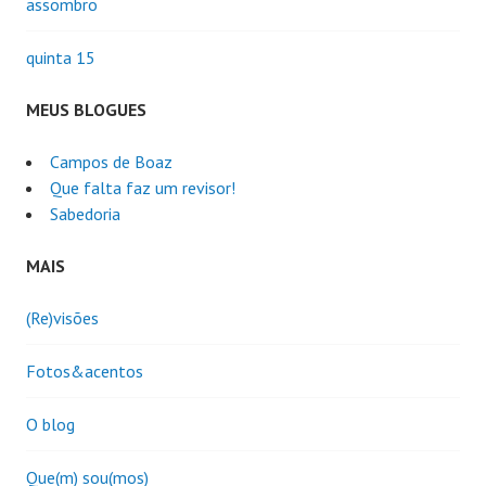
assombro
quinta 15
MEUS BLOGUES
Campos de Boaz
Que falta faz um revisor!
Sabedoria
MAIS
(Re)visões
Fotos&acentos
O blog
Que(m) sou(mos)