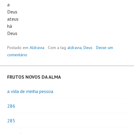
a
Deus
ateus
há
Deus
Postado em
Aldravia
Com a tag
aldravia
,
Deus
Deixe um
comentário
FRUTOS NOVOS DA ALMA
a vida de minha pessoa
286
285