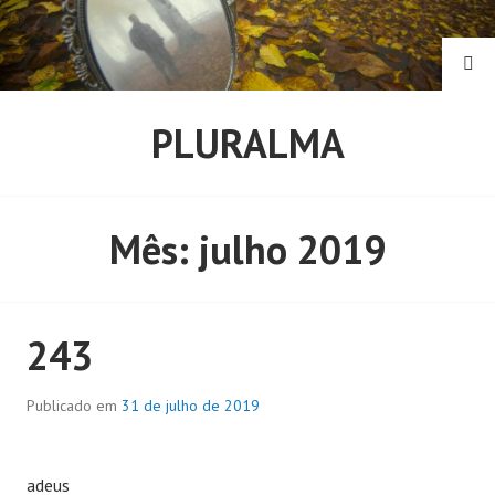
Pular
para
o
PE
conteúdo
PLURALMA
Mês:
julho 2019
243
Publicado em
31 de julho de 2019
adeus