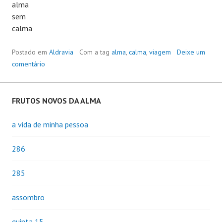
alma
sem
calma
Postado em
Aldravia
Com a tag
alma
,
calma
,
viagem
Deixe um
comentário
FRUTOS NOVOS DA ALMA
a vida de minha pessoa
286
285
assombro
quinta 15