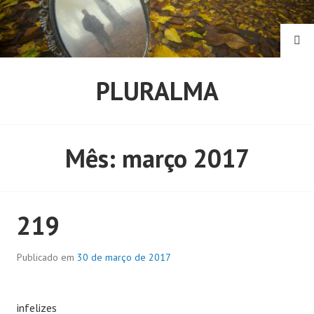
Pular
para
o
PE
conteúdo
PLURALMA
Mês:
março 2017
219
Publicado em
30 de março de 2017
infelizes