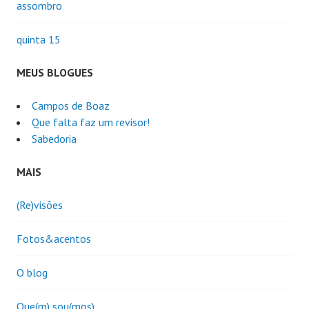
assombro
quinta 15
MEUS BLOGUES
Campos de Boaz
Que falta faz um revisor!
Sabedoria
MAIS
(Re)visões
Fotos&acentos
O blog
Que(m) sou(mos)