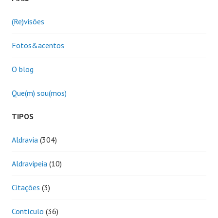
(Re)visões
Fotos&acentos
O blog
Que(m) sou(mos)
TIPOS
Aldravia
(304)
Aldravipeia
(10)
Citações
(3)
Contículo
(36)