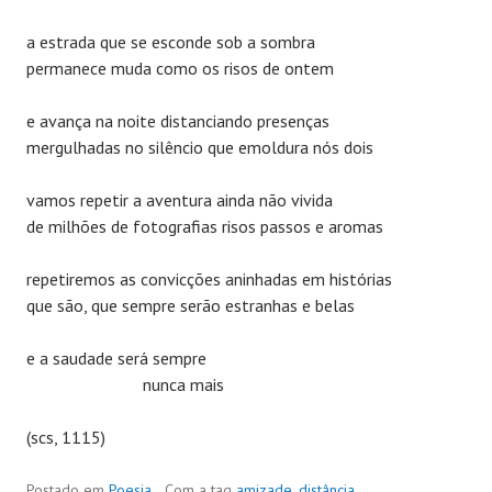
a estrada que se esconde sob a sombra
permanece muda como os risos de ontem
e avança na noite distanciando presenças
mergulhadas no silêncio que emoldura nós dois
vamos repetir a aventura ainda não vivida
de milhões de fotografias risos passos e aromas
repetiremos as convicções aninhadas em histórias
que são, que sempre serão estranhas e belas
e a saudade será sempre
nunca mais
(scs, 1115)
Postado em
Poesia
Com a tag
amizade
,
distância
,