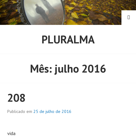
Pular
para
o
PE
conteúdo
PLURALMA
Mês:
julho 2016
208
Publicado em
25 de julho de 2016
vida