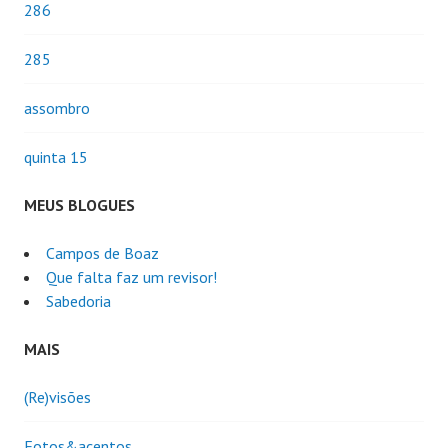
286
285
assombro
quinta 15
MEUS BLOGUES
Campos de Boaz
Que falta faz um revisor!
Sabedoria
MAIS
(Re)visões
Fotos&acentos