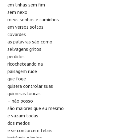
em linhas sem fim
sem nexo
meus sonhos e caminhos
em versos soltos
covardes
as palavras são como
selvagens gritos
perdidos
ricocheteando na
paisagem rude
que foge
quisera controlar suas
quimeras loucas
– não posso
são maiores que eu mesmo
e vazam todas
dos medos
e se contorcem febris
instáveis e belos