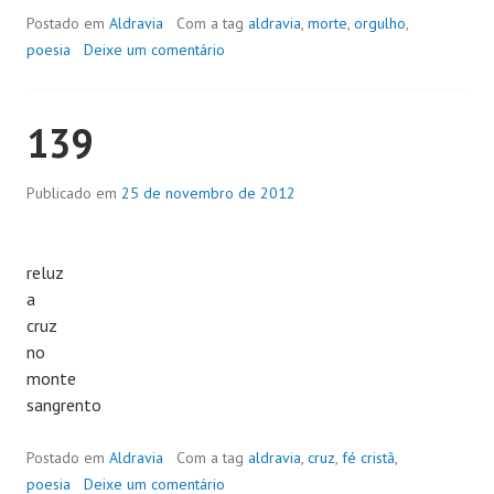
Postado em
Aldravia
Com a tag
aldravia
,
morte
,
orgulho
,
poesia
Deixe um comentário
139
Publicado em
25 de novembro de 2012
reluz
a
cruz
no
monte
sangrento
Postado em
Aldravia
Com a tag
aldravia
,
cruz
,
fé cristã
,
poesia
Deixe um comentário