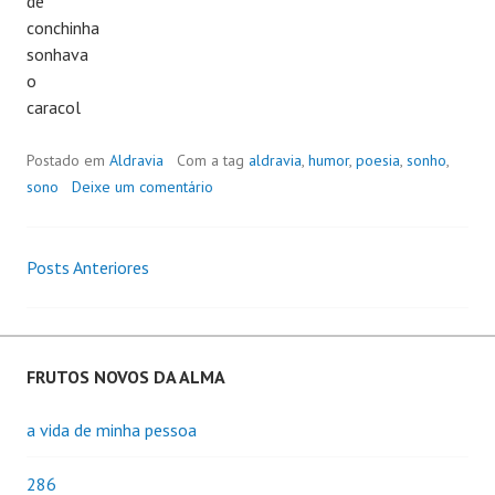
de
conchinha
sonhava
o
caracol
Postado em
Aldravia
Com a tag
aldravia
,
humor
,
poesia
,
sonho
,
sono
Deixe um comentário
Posts Anteriores
Navegação
de
Posts
FRUTOS NOVOS DA ALMA
a vida de minha pessoa
286