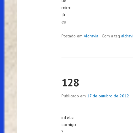
de
mim:
já
eu
Postado em
Aldravia
Com a tag
aldrav
128
Publicado em
17 de outubro de 2012
infeliz
comigo
?