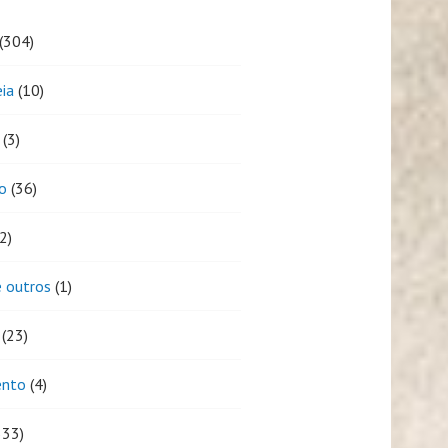
(304)
eia
(10)
(3)
o
(36)
2)
 outros
(1)
(23)
ento
(4)
333)