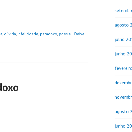
setembr
agosto 
ia
,
dúvida
,
infelicidade
,
paradoxo
,
poesia
Deixe
julho 2
junho 2
fevereir
dezembr
doxo
novembr
agosto 
junho 2