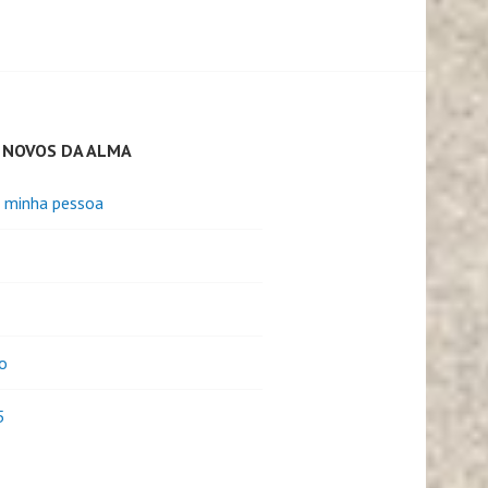
 NOVOS DA ALMA
e minha pessoa
o
5