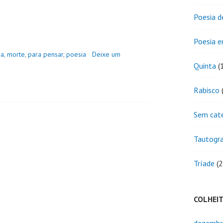
Poesia d
Poesia 
ia
,
morte
,
para pensar
,
poesia
Deixe um
Quinta
(
Rabisco
(
Sem cat
Tautogr
Tríade
(2
COLHEI