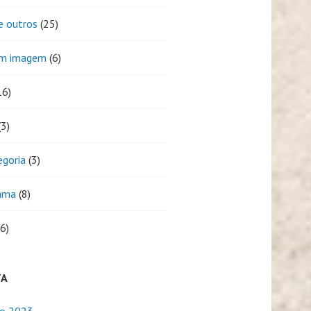
e outros
(25)
em imagem
(6)
16)
3)
egoria
(3)
ama
(8)
6)
TA