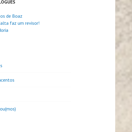
LOGUES
os de Boaz
alta faz um revisor!
oria
es
centos
sou(mos)