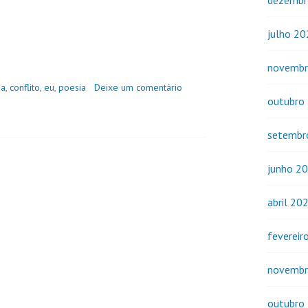
dezembr
julho 2
novembr
ia
,
conflito
,
eu
,
poesia
Deixe um comentário
outubro
setembr
junho 2
abril 20
fevereir
novembr
outubro