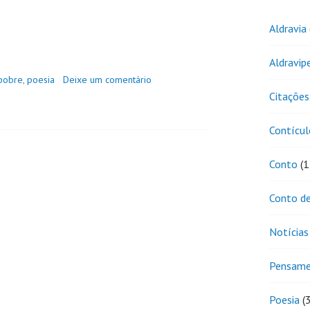
Aldravia
Aldravip
pobre
,
poesia
Deixe um comentário
Citações
Contícul
Conto
(1
Conto de
Notícias
Pensam
Poesia
(