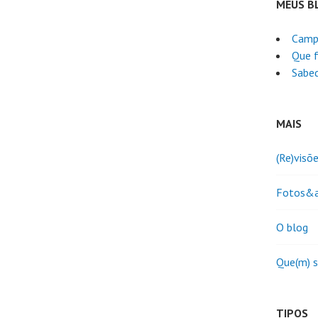
MEUS B
Camp
Que f
Sabed
MAIS
(Re)visõ
Fotos&a
O blog
Que(m) 
TIPOS