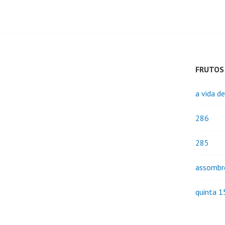
FRUTOS
a vida d
286
285
assombr
quinta 1