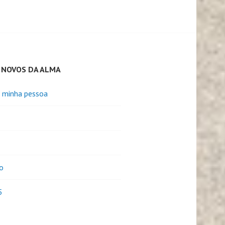
 NOVOS DA ALMA
e minha pessoa
o
5