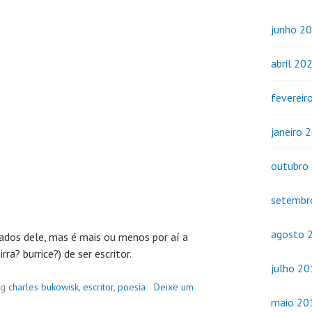
junho 2
abril 20
fevereir
janeiro 
outubro
setembr
agosto 
dos dele, mas é mais ou menos por aí a
ra? burrice?) de ser escritor.
julho 2
ag
charles bukowisk
,
escritor
,
poesia
Deixe um
maio 20