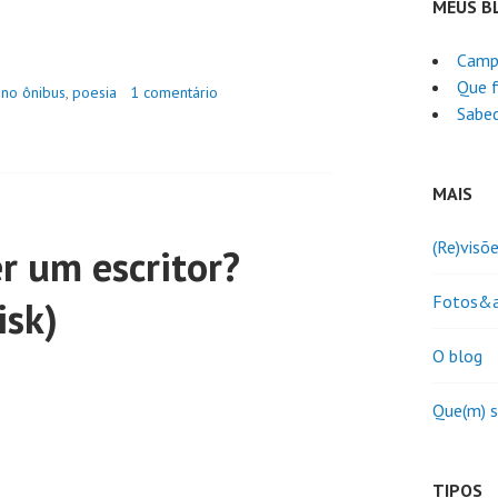
MEUS B
Camp
Que f
no ônibus
,
poesia
1 comentário
Sabed
MAIS
(Re)visõ
r um escritor?
Fotos&a
isk)
O blog
Que(m) 
TIPOS