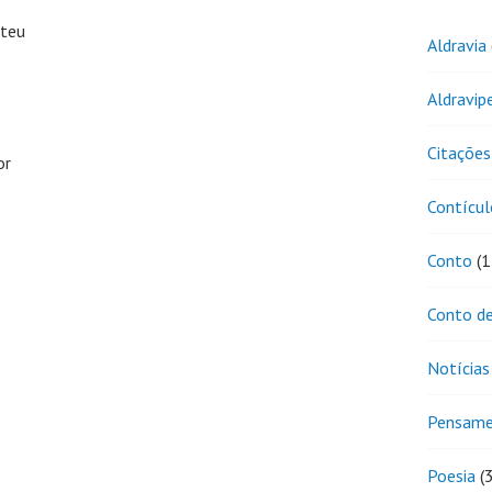
 teu
Aldravia
Aldravip
Citações
or
Contícul
Conto
(1
Conto de
Notícias
Pensam
Poesia
(