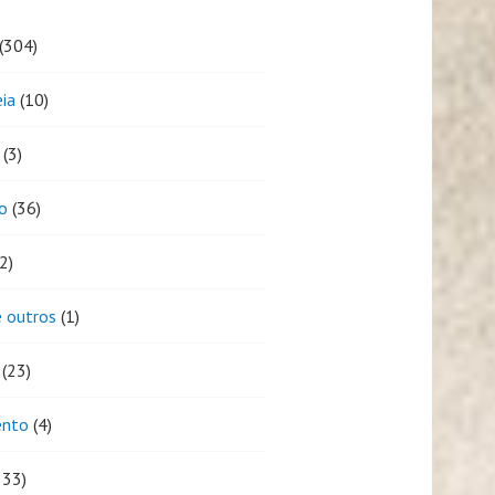
(304)
eia
(10)
(3)
o
(36)
2)
 outros
(1)
(23)
ento
(4)
333)