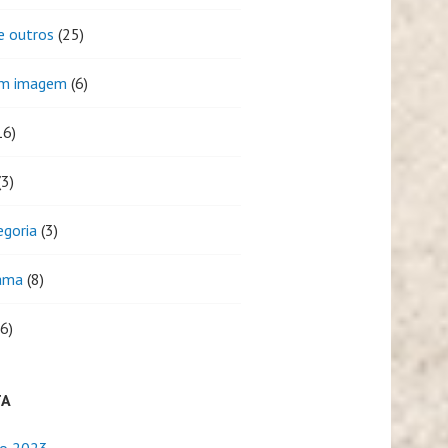
e outros
(25)
em imagem
(6)
16)
3)
egoria
(3)
ama
(8)
6)
TA