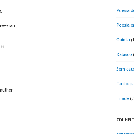
Poesia d
o,
Poesia 
creveram,
Quinta
(
 ti
Rabisco
(
Sem cat
Tautogr
 mulher
Tríade
(2
COLHEI