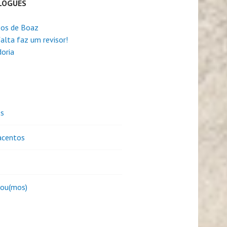
LOGUES
os de Boaz
alta faz um revisor!
oria
es
centos
sou(mos)