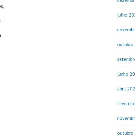
dezembr
es,
julho 2
o-
novembr
m
outubro
setembr
junho 2
abril 20
fevereir
novembr
outubro