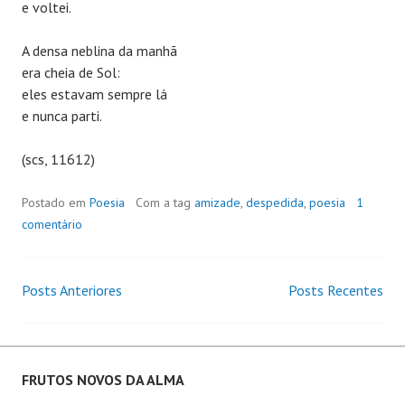
e voltei.
A densa neblina da manhã
era cheia de Sol:
eles estavam sempre lá
e nunca parti.
(scs, 11612)
Postado em
Poesia
Com a tag
amizade
,
despedida
,
poesia
1
comentário
Posts Anteriores
Posts Recentes
Navegação
de
Posts
FRUTOS NOVOS DA ALMA