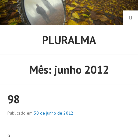
Pular
para
o
PE
conteúdo
PLURALMA
Mês:
junho 2012
98
Publicado em
30 de junho de 2012
o