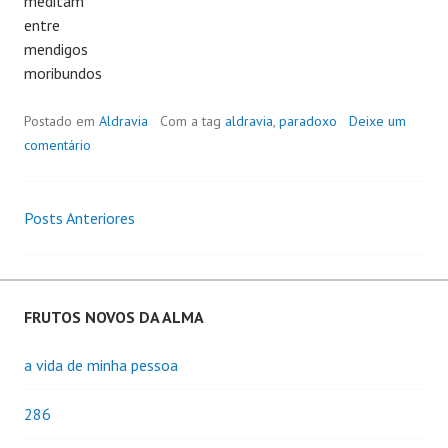
meditam
entre
mendigos
moribundos
Postado em
Aldravia
Com a tag
aldravia
,
paradoxo
Deixe um
comentário
Posts Anteriores
Navegação
de
Posts
FRUTOS NOVOS DA ALMA
a vida de minha pessoa
286