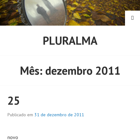
Pular
para
o
PE
conteúdo
PLURALMA
Mês:
dezembro 2011
25
Publicado em
31 de dezembro de 2011
novo