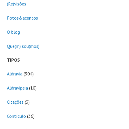
(Re)visões
Fotos&acentos
O blog
Que(m) sou(mos)
TIPOS
Aldravia
(304)
Aldravipeia
(10)
Citações
(3)
Contículo
(36)