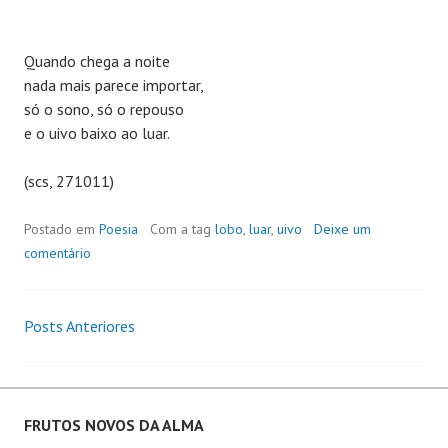
Quando chega a noite
nada mais parece importar,
só o sono, só o repouso
e o uivo baixo ao luar.
(scs, 271011)
Postado em
Poesia
Com a tag
lobo
,
luar
,
uivo
Deixe um
comentário
Posts Anteriores
Navegação
de
Posts
FRUTOS NOVOS DA ALMA