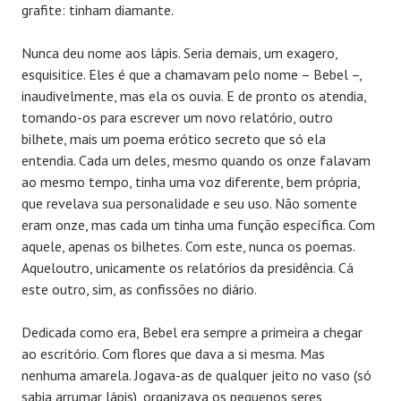
grafite: tinham diamante.
Nunca deu nome aos lápis. Seria demais, um exagero,
esquisitice. Eles é que a chamavam pelo nome – Bebel –,
inaudivelmente, mas ela os ouvia. E de pronto os atendia,
tomando-os para escrever um novo relatório, outro
bilhete, mais um poema erótico secreto que só ela
entendia. Cada um deles, mesmo quando os onze falavam
ao mesmo tempo, tinha uma voz diferente, bem própria,
que revelava sua personalidade e seu uso. Não somente
eram onze, mas cada um tinha uma função específica. Com
aquele, apenas os bilhetes. Com este, nunca os poemas.
Aqueloutro, unicamente os relatórios da presidência. Cá
este outro, sim, as confissões no diário.
Dedicada como era, Bebel era sempre a primeira a chegar
ao escritório. Com flores que dava a si mesma. Mas
nenhuma amarela. Jogava-as de qualquer jeito no vaso (só
sabia arrumar lápis), organizava os pequenos seres