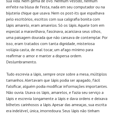
sua vida. Nem gema de ovo. Nenhum vestido, nenhum
enfeite na blusa de festa, nada em seu computador ou na
bijuteria chique que usava. Nem os post-its que espalhava
pelo escritórios, escritos com sua caligrafia bonita com
lápis amarelo, eram amarelos. Só os lápis. Aquele tom em
especial a maravilhava, fascinava, acariciava seus olhos,
uma paisagem dourada que não cansava de contemplar. Por
isso, eram tratados com tanta dignidade, misteriosa
volúpia casta, de mal tocar, um afago mínimo para
reafirmar o amor e manter a dispersa ordem.
Deslumbramento.
Tudo escrevia a lápis, sempre onze sobre a mesa, múltiplos
tamanhos. Alertavam que lápis podia ser apagado, fácil
falsificar, alguém podia modificar informações importantes.
Não ouvia. Usava os lápis, amarelos, e fazia seu serviço a
lápis e escrevia longamente a lápis e dava ordens e deixava
bilhetes carinhosos a lápis. Apesar das ameaças, sua escrita
era indelével, única, imorredoura. Seus lápis não tinham