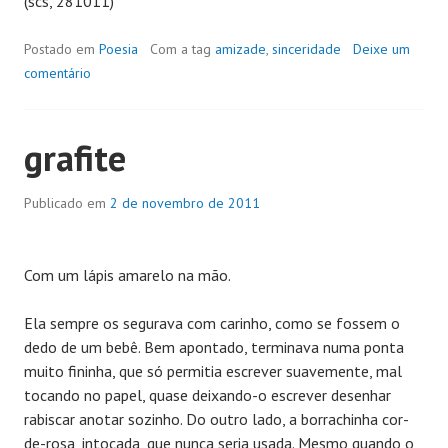
(scs, 281011)
Postado em
Poesia
Com a tag
amizade
,
sinceridade
Deixe um
comentário
grafite
Publicado em
2 de novembro de 2011
Com um lápis amarelo na mão.
Ela sempre os segurava com carinho, como se fossem o
dedo de um bebê. Bem apontado, terminava numa ponta
muito fininha, que só permitia escrever suavemente, mal
tocando no papel, quase deixando-o escrever desenhar
rabiscar anotar sozinho. Do outro lado, a borrachinha cor-
de-rosa, intocada, que nunca seria usada. Mesmo quando o