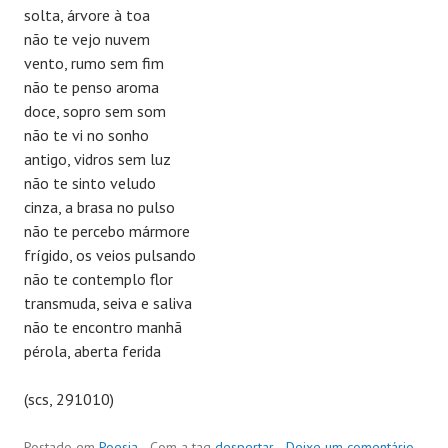
solta, árvore à toa
não te vejo nuvem
vento, rumo sem fim
não te penso aroma
doce, sopro sem som
não te vi no sonho
antigo, vidros sem luz
não te sinto veludo
cinza, a brasa no pulso
não te percebo mármore
frígido, os veios pulsando
não te contemplo flor
transmuda, seiva e saliva
não te encontro manhã
pérola, aberta ferida
(scs, 291010)
Postado em
Poesia
Com a tag
despertar
Deixe um comentário