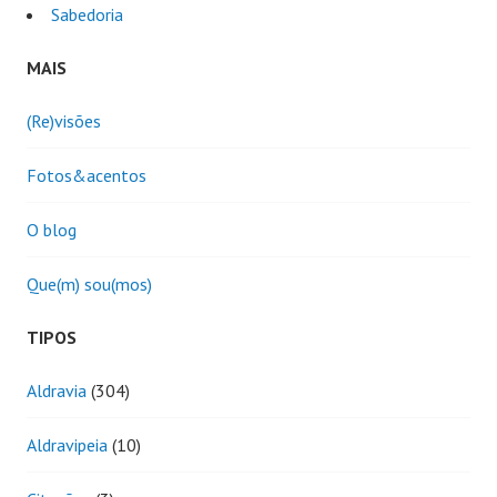
Sabedoria
MAIS
(Re)visões
Fotos&acentos
O blog
Que(m) sou(mos)
TIPOS
Aldravia
(304)
Aldravipeia
(10)