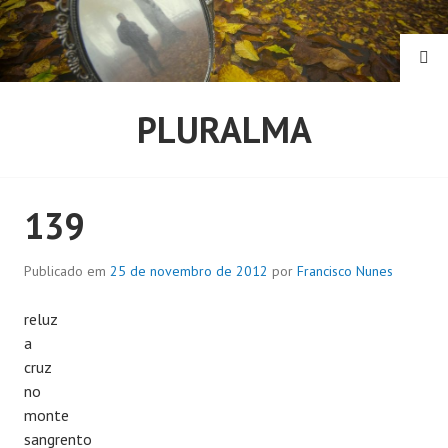
Pular
para
o
PE
conteúdo
PLURALMA
139
Publicado em
25 de novembro de 2012
por
Francisco Nunes
reluz
a
cruz
no
monte
sangrento