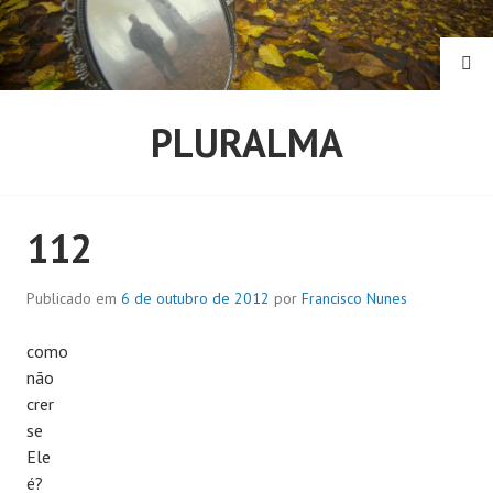
Pular
para
o
PE
conteúdo
PLURALMA
112
Publicado em
6 de outubro de 2012
por
Francisco Nunes
como
não
crer
se
Ele
é?