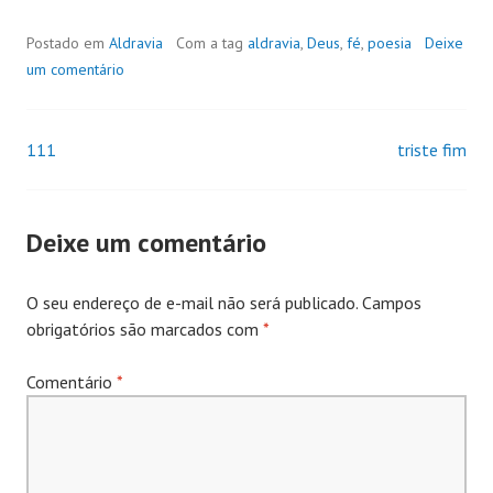
Postado em
Aldravia
Com a tag
aldravia
,
Deus
,
fé
,
poesia
Deixe
um comentário
111
triste fim
Navegação
de
Deixe um comentário
Posts
O seu endereço de e-mail não será publicado.
Campos
obrigatórios são marcados com
*
Comentário
*