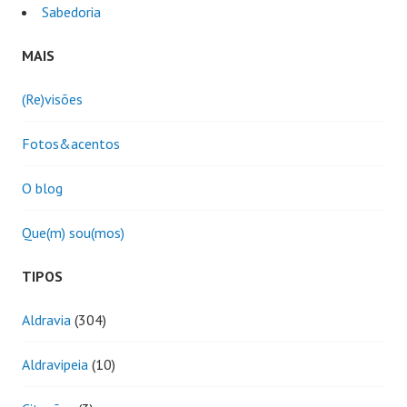
Sabedoria
MAIS
(Re)visões
Fotos&acentos
O blog
Que(m) sou(mos)
TIPOS
Aldravia
(304)
Aldravipeia
(10)