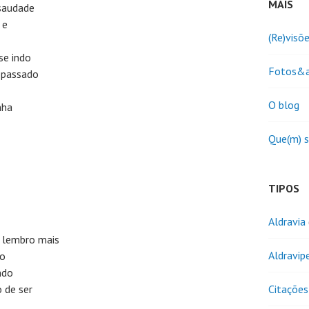
MAIS
 saudade
 e
(Re)visõ
se indo
Fotos&a
e passado
O blog
nha
Que(m) 
TIPOS
Aldravia
 lembro mais
Aldravip
no
ndo
 de ser
Citações