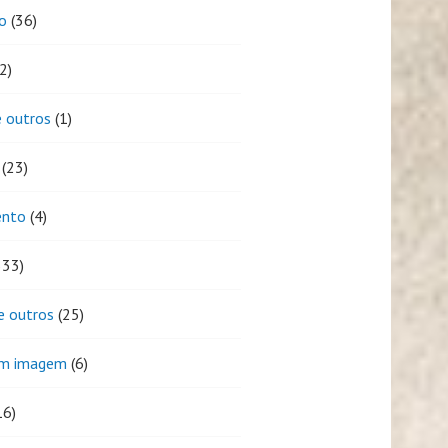
o
(36)
2)
 outros
(1)
(23)
ento
(4)
333)
e outros
(25)
em imagem
(6)
16)