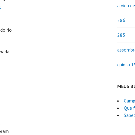
a vida d
3
286
do rio
285
assombr
 nada
quinta 1
MEUS B
Camp
Que f
Sabed
m
ieram