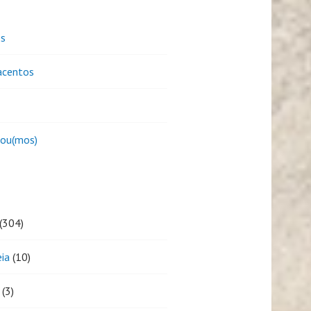
es
centos
sou(mos)
(304)
eia
(10)
(3)