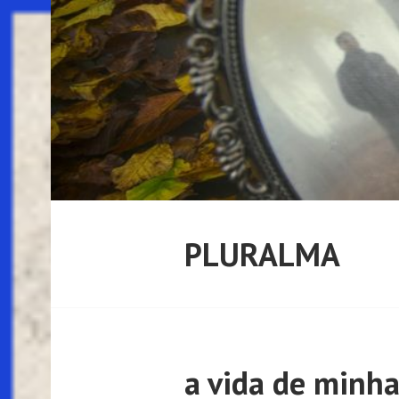
Pular
para
o
conteúdo
PLURALMA
a vida de minh