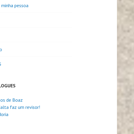
e minha pessoa
o
5
LOGUES
os de Boaz
alta faz um revisor!
oria