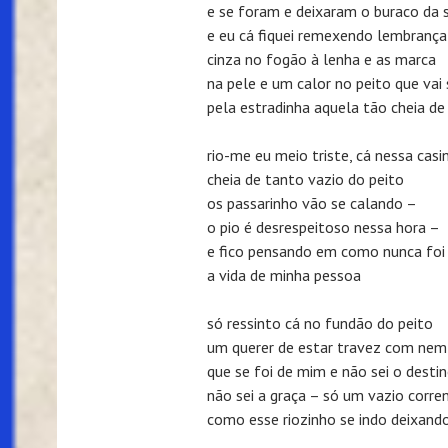
e se foram e deixaram o buraco da
e eu cá fiquei remexendo lembrança
cinza no fogão à lenha e as marca
na pele e um calor no peito que vai 
pela estradinha aquela tão cheia d
rio-me eu meio triste, cá nessa casi
cheia de tanto vazio do peito
os passarinho vão se calando –
o pio é desrespeitoso nessa hora –
e fico pensando em como nunca foi
a vida de minha pessoa
só ressinto cá no fundão do peito
um querer de estar travez com nem
que se foi de mim e não sei o desti
não sei a graça – só um vazio corre
como esse riozinho se indo deixando