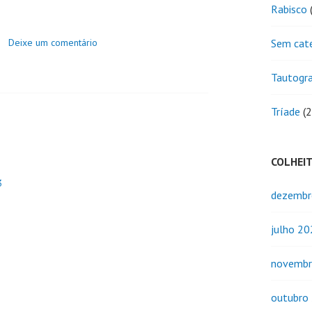
Rabisco
(
Deixe um comentário
Sem cat
Tautogr
Tríade
(2
COLHEI
3
dezembr
julho 2
novembr
outubro